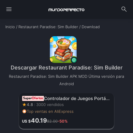
menu
search
Inicio
/
Restaurant Paradise: Sim Builder
/
Download
Descargar Restaurant Paradise: Sim Builder
Restaurant Paradise: Sim Builder APK MOD Última versión para
Android
Controlador de Juegos Portátil Original con Pantalla HD de 3.5 Pulgadas, Batería Recargable – Regalo de Navidad Perfecto para Gamers
★
4.8
3000 vendidos
Top ventas en AliExpress
40.19
US $
82.00
-50%