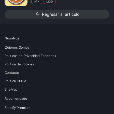
APK
MOD
arrow_back
Regresar al articulo
Nosotros
Quienes Somos
Políticas de Privacidad Facebook
Política de cookies
Contacto
Política DMCA
SiteMap
Recomendado
Spotify Premium