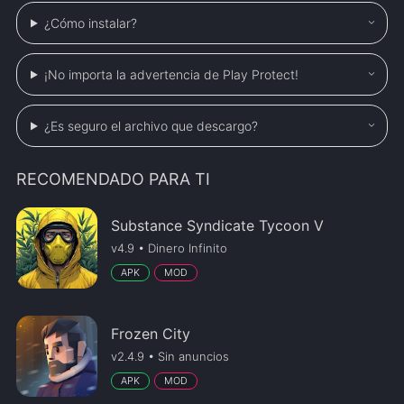
¿Cómo instalar?
¡No importa la advertencia de Play Protect!
¿Es seguro el archivo que descargo?
RECOMENDADO PARA TI
Substance Syndicate Tycoon V
v4.9 • Dinero Infinito
APK
MOD
Frozen City
v2.4.9 • Sin anuncios
APK
MOD